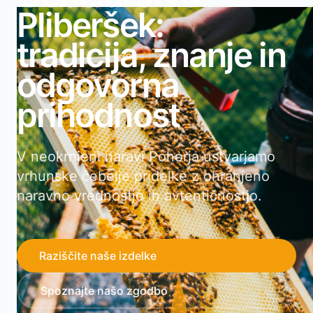
Pliberšek:
tradicija, znanje in
odgovorna
prihodnost
V neokrnjeni naravi Pohorja ustvarjamo
vrhunske čebelje pridelke z ohranjeno
naravno vrednostjo in avtentičnostjo.
Raziščite naše izdelke
Spoznajte našo zgodbo